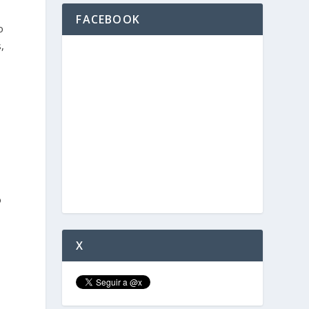
FACEBOOK
o
,
o
X