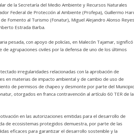
ular de la Secretaría del Medio Ambiente y Recursos Naturales
rador Federal de Protección al Ambiente (Profepa), Guillermo Har
al de Fomento al Turismo (Fonatur), Miguel Alejandro Alonso Reyes
emberto Estrada Barba.
aria pesada, con apoyo de policías, en Malecón Tajamar, significó
arte de agrupaciones civiles por la defensa de uno de los últimos
tectado irregularidades relacionadas con la aprobación de
ones en materias de impacto ambiental y de cambio de uso de
miento de permisos de chapeo y desmonte por parte del Municipi
natur, otorgados en franca contravención al artículo 60 TER de la
tivación en las autorizaciones emitidas para el desarrollo de
dida de ecosistemas protegidos demuestra, por parte de las
as eficaces para garantizar el desarrollo sostenible y la