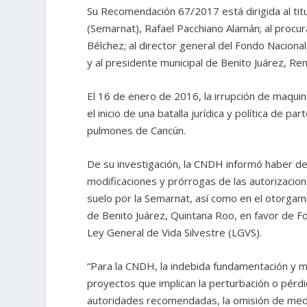
Su Recomendación 67/2017 está dirigida al tit
(Semarnat), Rafael Pacchiano Alamán; al procu
Bélchez; al director general del Fondo Nacion
y al presidente municipal de Benito Juárez, R
El 16 de enero de 2016, la irrupción de maquin
el inicio de una batalla jurídica y política de p
pulmones de Cancún.
De su investigación, la CNDH informó haber de
modificaciones y prórrogas de las autorizaci
suelo por la Semarnat, así como en el otorga
de Benito Juárez, Quintana Roo, en favor de Fo
Ley General de Vida Silvestre (LGVS).
“Para la CNDH, la indebida fundamentación y mo
proyectos que implican la perturbación o pér
autoridades recomendadas, la omisión de medid