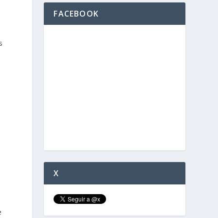
FACEBOOK
s
X
e