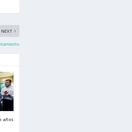
NEXT
untamiento
n años