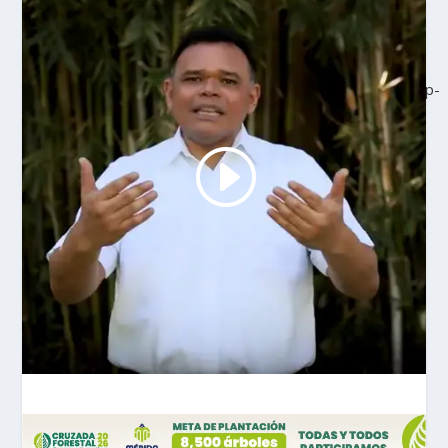
Deprecated
: class-oembed.php ha quedado
obsoleto
desde la versión 5.3.0. Utiliza wp-includes/class-wp-
oembed.php en su lugar. in
/home/u432694889/domains/lectormx.com/public_html/wp-
includes/functions.php
on line
4969