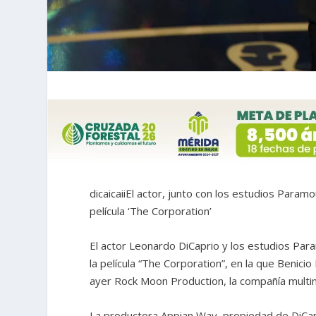
dicaicaiiEl actor, junto con los estudios Param
película ‘The Corporation’
El actor Leonardo DiCaprio y los estudios Par
la película “The Corporation”, en la que Benici
ayer Rock Moon Production, la compañía multi
La productora Appian Way, propiedad de DiCap