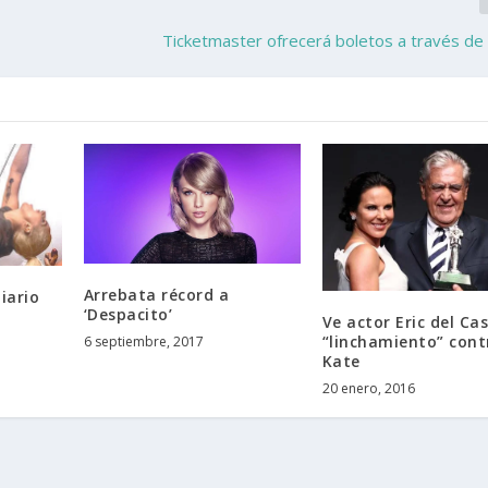
Ticketmaster ofrecerá boletos a través d
Arrebata récord a
iario
‘Despacito’
Ve actor Eric del Cas
“linchamiento” cont
6 septiembre, 2017
Kate
20 enero, 2016