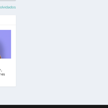
 olvidados
,
r,
res