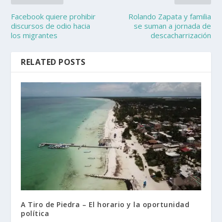
Facebook quiere prohibir
Rolando Zapata y familia
discursos de odio hacia
se suman a jornada de
los migrantes
descacharrización
RELATED POSTS
A Tiro de Piedra – El horario y la oportunidad
política