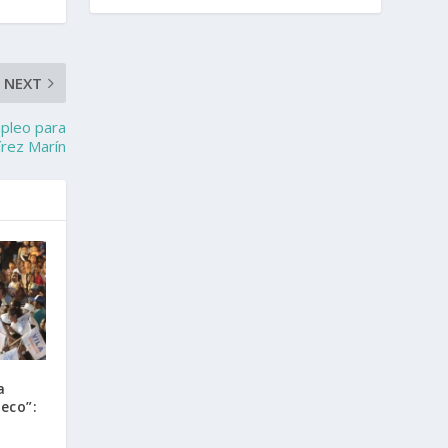
NEXT
mpleo para
írez Marín
a
eco”: