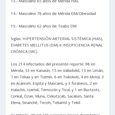
13.- Masculino 65 años de Mérida HAS
14.- Masculino 78 años de Mérida DM/Obesidad
15.- Masculino 62 años de Teabo DM
Siglas: HIPERTENSIÓN ARTERIAL SISTÉMICA (HAS),
DIABETES MELLITUS (DM) e INSUFICIENCIA RENAL
CRÓNICA (IRC).
Los 214 infectados del presente reporte: 98 en
Mérida, 33 en Kanasín, 15 en Valladolid, 13 en Umán,
7 en Tekax y en Tizimín, 6 en Tixkokob, 4 en Motul, 3
en Acanceh, Espita y Maxcanú, y 3 foráneos, 2 en
Halachó, Izamal, Temozón y Ticul, y 1 en Buctzotz,
Conkal, Dzan, Muna, Oxkutzcab, Sacalum, Santa
Elena, Sinanché, Tecoh, Tekantó y Tekit.
En Mérida, 29 mil 471 personas tienen diagnóstico