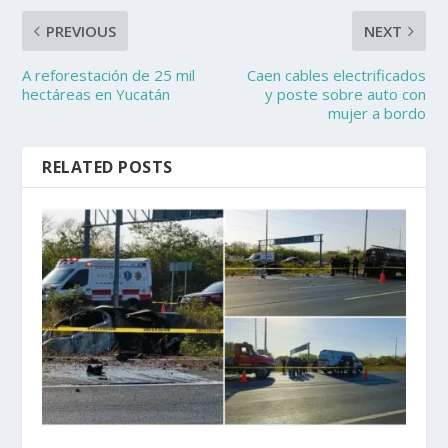
PREVIOUS
NEXT
A reforestación de 25 mil
Caen cables electrificados
hectáreas en Yucatán
y poste sobre auto con
mujer a bordo
RELATED POSTS