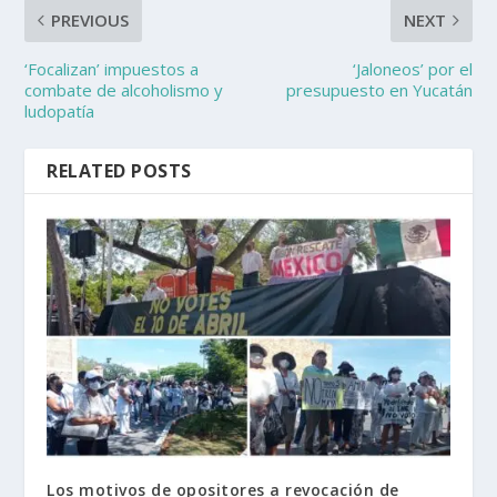
PREVIOUS
NEXT
‘Focalizan’ impuestos a
‘Jaloneos’ por el
combate de alcoholismo y
presupuesto en Yucatán
ludopatía
RELATED POSTS
Los motivos de opositores a revocación de