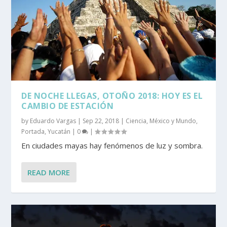
DE NOCHE LLEGAS, OTOÑO 2018: HOY ES EL
CAMBIO DE ESTACIÓN
by
Eduardo Vargas
|
Sep 22, 2018
|
Ciencia
,
México y Mundo
,
Portada
,
Yucatán
|
0
|
En ciudades mayas hay fenómenos de luz y sombra.
READ MORE