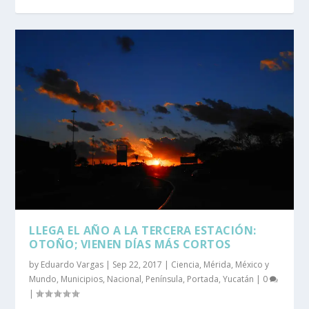
LLEGA EL AÑO A LA TERCERA ESTACIÓN:
OTOÑO; VIENEN DÍAS MÁS CORTOS
by
Eduardo Vargas
|
Sep 22, 2017
|
Ciencia
,
Mérida
,
México y
Mundo
,
Municipios
,
Nacional
,
Península
,
Portada
,
Yucatán
|
0
|