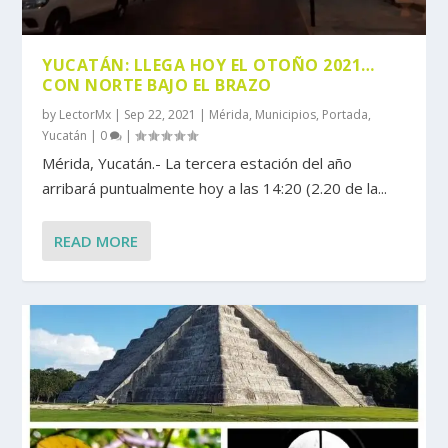
YUCATÁN: LLEGA HOY EL OTOÑO 2021…
CON NORTE BAJO EL BRAZO
by
LectorMx
|
Sep 22, 2021
|
Mérida
,
Municipios
,
Portada
,
Yucatán
|
0
|
Mérida, Yucatán.- La tercera estación del año
arribará puntualmente hoy a las 14:20 (2.20 de la...
READ MORE