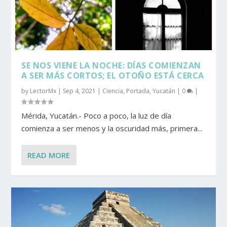
SE NOS VIENE LA NOCHE: DÍAS COMIENZAN
A SER MÁS CORTOS; EL OTOÑO ESTÁ CERCA
by
LectorMx
|
Sep 4, 2021
|
Ciencia
,
Portada
,
Yucatán
|
0
|
Mérida, Yucatán.- Poco a poco, la luz de día
comienza a ser menos y la oscuridad más, primera...
READ MORE